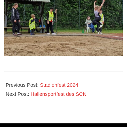
2024-
05-
Previous Post:
Stadionfest 2024
06
Next Post:
Hallensportfest des SCN