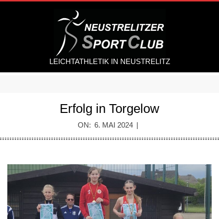
Skip
to
content
LEICHTATHLETIK IN NEUSTRELITZ
Secondary
Navigation
Erfolg in Torgelow
Menu
ON:
6. MAI 2024
E
r