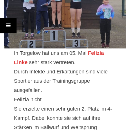
f
o
l
g
In Torgelow hat uns am 05. Mai
Felizia
i
Linke
sehr stark vertreten.
Durch Infekte und Erkältungen sind viele
n
Sportler aus der Trainingsgruppe
T
ausgefallen.
Felizia nicht.
o
Sie erzielte einen sehr guten 2. Platz im 4-
r
Kampf. Dabei konnte sie sich auf ihre
Stärken im Ballwurf und Weitsprung