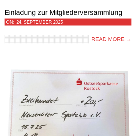
Einladung zur Mitgliederversammlung
2025-
ON:
24. SEPTEMBER 2025
09-
READ MORE →
24