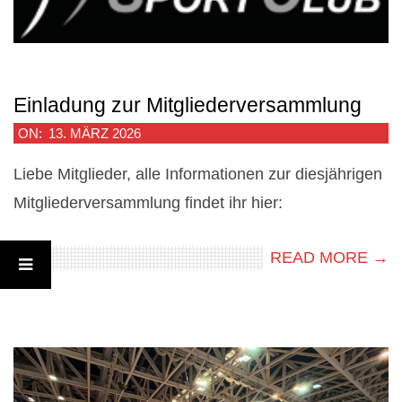
Einladung zur Mitgliederversammlung
2026-
ON:
13. MÄRZ 2026
03-
Liebe Mitglieder, alle Informationen zur diesjährigen
13
Mitgliederversammlung findet ihr hier:
READ MORE →