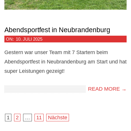
Abendsportfest in Neubrandenburg
2025-
ON:
10. JULI 2025
07-
Gestern war unser Team mit 7 Startern beim
10
Abendsportfest in Neubrandenburg am Start und hat
super Leistungen gezeigt!
READ MORE →
Seitennummerierung
1
2
…
11
Nächste
der