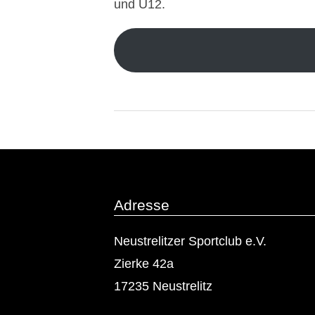
t
und U12.
a
d
i
2023-
o
02-
n
13
f
Adresse
e
Neustrelitzer Sportclub e.V.
Zierke 42a
s
17235 Neustrelitz
t