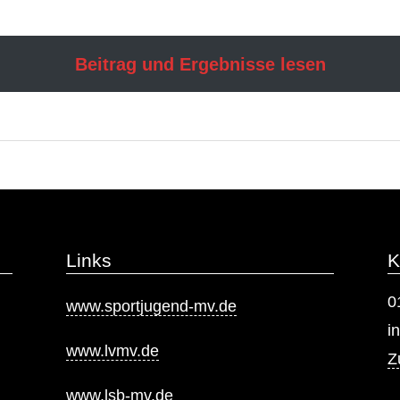
Beitrag und Ergebnisse lesen
Links
K
0
www.sportjugend-mv.de
i
www.lvmv.de
Z
www.lsb-mv.de