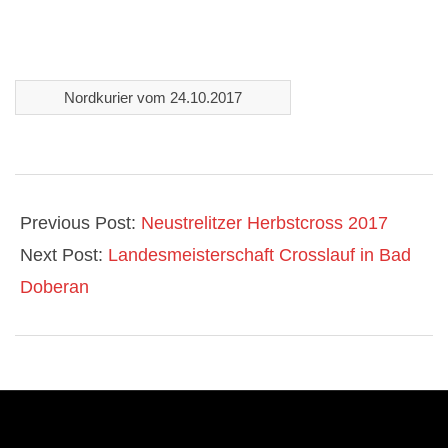
l
l
Nordkurier vom 24.10.2017
e
n
2017-
t
10-
Previous Post:
Neustrelitzer Herbstcross 2017
24
Next Post:
Landesmeisterschaft Crosslauf in Bad
r
Doberan
a
i
n