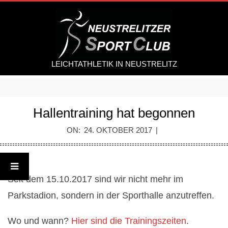
Skip
to
content
LEICHTATHLETIK IN NEUSTRELITZ
Secondary
Navigation
Hallentraining hat begonnen
Menu
ON:
24. OKTOBER 2017
Seit dem 15.10.2017 sind wir nicht mehr im
H
Parkstadion, sondern in der Sporthalle anzutreffen.
a
Wo und wann?
Hier sind die Trainingszeiten
.