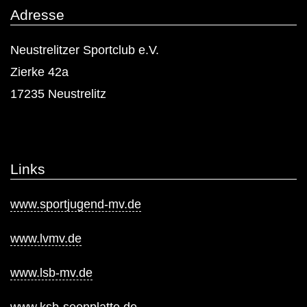
i
Adresse
n
Neustrelitzer Sportclub e.V.
g
Zierke 42a
17235 Neustrelitz
h
a
t
Links
b
www.sportjugend-mv.de
e
www.lvmv.de
g
www.lsb-mv.de
o