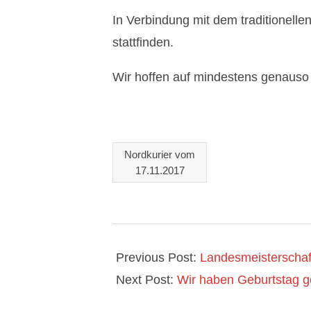
e
In Verbindung mit dem traditionelle
stattfinden.
u
Wir hoffen auf mindestens genauso 
s
t
r
Nordkurier vom
17.11.2017
e
l
2017-
i
11-
Previous Post:
Landesmeisterschaf
t
27
Next Post:
Wir haben Geburtstag ge