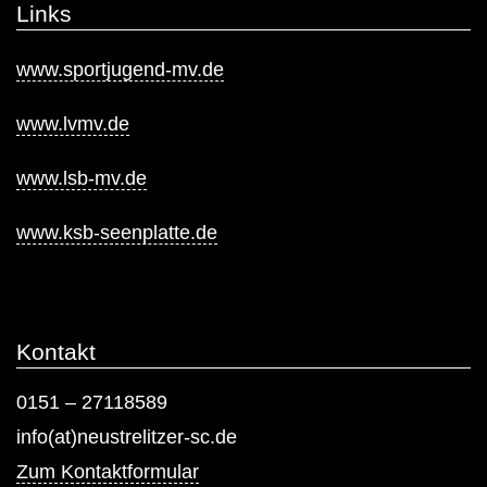
Links
www.sportjugend-mv.de
www.lvmv.de
www.lsb-mv.de
www.ksb-seenplatte.de
Kontakt
0151 – 27118589
info(at)neustrelitzer-sc.de
Zum Kontaktformular