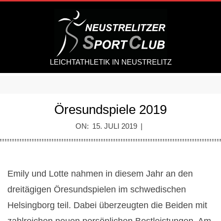
Skip
to
content
LEICHTATHLETIK IN NEUSTRELITZ
Secondary
Navigation
Öresundspiele 2019
Menu
ON:
15. JULI 2019
Emily und Lotte nahmen in diesem Jahr an den
Ö
dreitägigen Öresundspielen im schwedischen
Helsingborg teil. Dabei überzeugten die Beiden mit
r