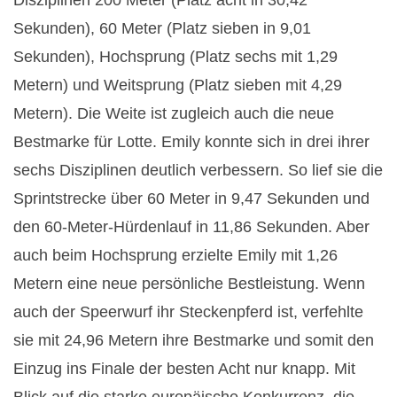
Disziplinen 200 Meter (Platz acht in 30,42
l
Sekunden), 60 Meter (Platz sieben in 9,01
e
Sekunden), Hochsprung (Platz sechs mit 1,29
Metern) und Weitsprung (Platz sieben mit 4,29
2
Metern). Die Weite ist zugleich auch die neue
0
Bestmarke für Lotte. Emily konnte sich in drei ihrer
sechs Disziplinen deutlich verbessern. So lief sie die
1
Sprintstrecke über 60 Meter in 9,47 Sekunden und
9
den 60-Meter-Hürdenlauf in 11,86 Sekunden. Aber
auch beim Hochsprung erzielte Emily mit 1,26
Metern eine neue persönliche Bestleistung. Wenn
auch der Speerwurf ihr Steckenpferd ist, verfehlte
sie mit 24,96 Metern ihre Bestmarke und somit den
Einzug ins Finale der besten Acht nur knapp. Mit