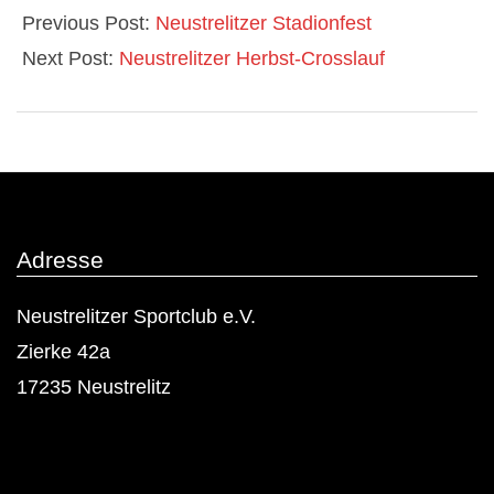
07-
Previous Post:
Neustrelitzer Stadionfest
15
Next Post:
Neustrelitzer Herbst-Crosslauf
Adresse
Neustrelitzer Sportclub e.V.
Zierke 42a
17235 Neustrelitz