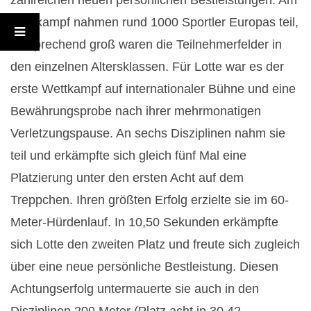
zahlreichen neuen persönlichen Bestleistungen. Am
e
Wettkampf nahmen rund 1000 Sportler Europas teil,
entsprechend groß waren die Teilnehmerfelder in
s
den einzelnen Altersklassen. Für Lotte war es der
u
erste Wettkampf auf internationaler Bühne und eine
Bewährungsprobe nach ihrer mehrmonatigen
n
Verletzungspause. An sechs Disziplinen nahm sie
d
teil und erkämpfte sich gleich fünf Mal eine
Platzierung unter den ersten Acht auf dem
s
Treppchen. Ihren größten Erfolg erzielte sie im 60-
p
Meter-Hürdenlauf. In 10,50 Sekunden erkämpfte
sich Lotte den zweiten Platz und freute sich zugleich
i
über eine neue persönliche Bestleistung. Diesen
e
Achtungserfolg untermauerte sie auch in den