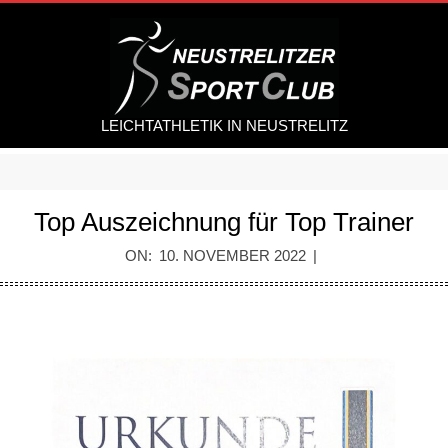
Skip
to
content
LEICHTATHLETIK IN NEUSTRELITZ
Secondary
Navigation
Top Auszeichnung für Top Trainer
Menu
ON:
10. NOVEMBER 2022
T
o