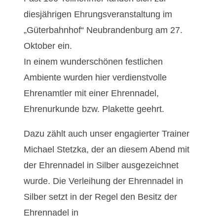
n
diesjährigen Ehrungsveranstaltung im
u
„Güterbahnhof“ Neubrandenburg am 27.
Oktober ein.
n
In einem wunderschönen festlichen
g
Ambiente wurden hier verdienstvolle
Ehrenamtler mit einer Ehrennadel,
f
Ehrenurkunde bzw. Plakette geehrt.
ü
Dazu zählt auch unser engagierter Trainer
r
Michael Stetzka, der an diesem Abend mit
der Ehrennadel in Silber ausgezeichnet
T
wurde. Die Verleihung der Ehrennadel in
o
Silber setzt in der Regel den Besitz der
Ehrennadel in
p