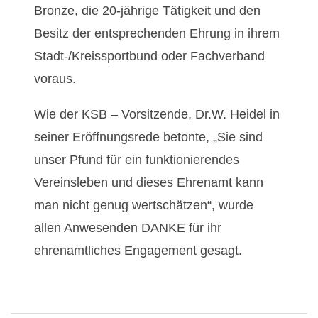
Bronze, die 20-jährige Tätigkeit und den
T
Besitz der entsprechenden Ehrung in ihrem
Stadt-/Kreissportbund oder Fachverband
r
voraus.
a
Wie der KSB – Vorsitzende, Dr.W. Heidel in
i
seiner Eröffnungsrede betonte, „Sie sind
unser Pfund für ein funktionierendes
n
Vereinsleben und dieses Ehrenamt kann
e
man nicht genug wertschätzen“, wurde
allen Anwesenden DANKE für ihr
r
ehrenamtliches Engagement gesagt.