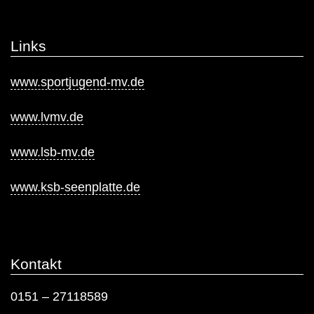
Links
www.sportjugend-mv.de
www.lvmv.de
www.lsb-mv.de
www.ksb-seenplatte.de
Kontakt
0151 – 27118589