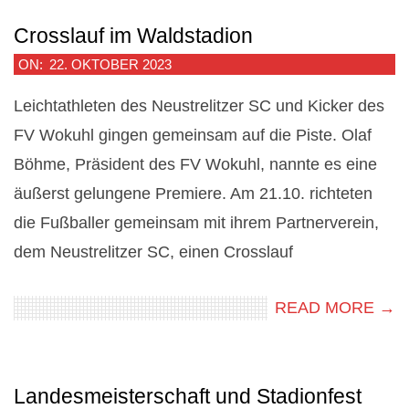
Crosslauf im Waldstadion
2023-
ON:
22. OKTOBER 2023
10-
Leichtathleten des Neustrelitzer SC und Kicker des
22
FV Wokuhl gingen gemeinsam auf die Piste. Olaf
Böhme, Präsident des FV Wokuhl, nannte es eine
äußerst gelungene Premiere. Am 21.10. richteten
die Fußballer gemeinsam mit ihrem Partnerverein,
dem Neustrelitzer SC, einen Crosslauf
READ MORE →
Landesmeisterschaft und Stadionfest