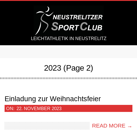
Skip
to
content
LEICHTATHLETIK IN NEUSTRELITZ
Secondary
Navigation
2023
(Page 2)
Menu
Einladung zur Weihnachtsfeier
2023-
ON:
22. NOVEMBER 2023
11-
READ MORE →
22