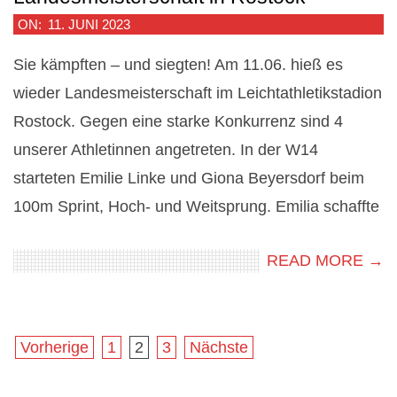
2023-
ON:
11. JUNI 2023
06-
Sie kämpften – und siegten! Am 11.06. hieß es
11
wieder Landesmeisterschaft im Leichtathletikstadion
Rostock. Gegen eine starke Konkurrenz sind 4
unserer Athletinnen angetreten. In der W14
starteten Emilie Linke und Giona Beyersdorf beim
100m Sprint, Hoch- und Weitsprung. Emilia schaffte
READ MORE →
Seitennummerierung
Vorherige
1
2
3
Nächste
der