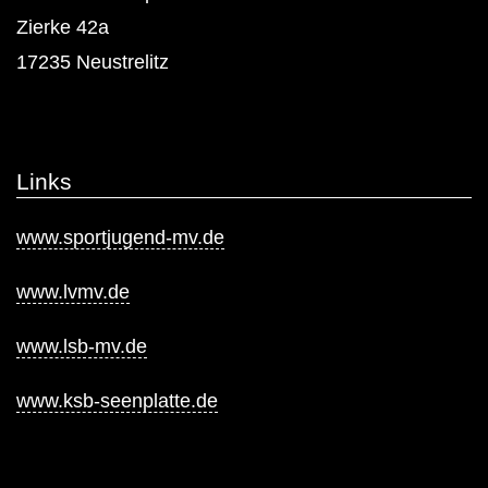
Zierke 42a
17235 Neustrelitz
Links
www.sportjugend-mv.de
www.lvmv.de
www.lsb-mv.de
www.ksb-seenplatte.de