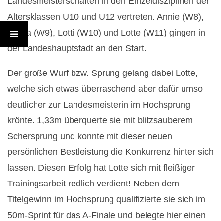
Landesmeisterschaften in den Einzeldisziplinen der
a
Altersklassen U10 und U12 vertreten. Annie (W8),
n
Giona (W9), Lotti (W10) und Lotte (W11) gingen in
der Landeshauptstadt an den Start.
d
Der große Wurf bzw. Sprung gelang dabei Lotte,
e
welche sich etwas überraschend aber dafür umso
s
deutlicher zur Landesmeisterin im Hochsprung
krönte. 1,33m überquerte sie mit blitzsauberem
m
Schersprung und konnte mit dieser neuen
e
persönlichen Bestleistung die Konkurrenz hinter sich
lassen. Diesen Erfolg hat Lotte sich mit fleißiger
i
Trainingsarbeit redlich verdient! Neben dem
s
Titelgewinn im Hochsprung qualifizierte sie sich im
50m-Sprint für das A-Finale und belegte hier einen