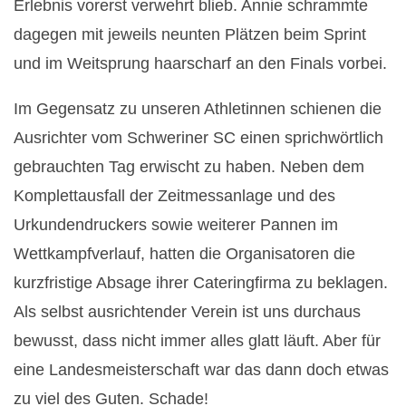
Erlebnis vorerst verwehrt blieb. Annie schrammte
n
dagegen mit jeweils neunten Plätzen beim Sprint
und im Weitsprung haarscharf an den Finals vorbei.
E
i
Im Gegensatz zu unseren Athletinnen schienen die
Ausrichter vom Schweriner SC einen sprichwörtlich
n
gebrauchten Tag erwischt zu haben. Neben dem
z
Komplettausfall der Zeitmessanlage und des
Urkundendruckers sowie weiterer Pannen im
e
Wettkampfverlauf, hatten die Organisatoren die
l
kurzfristige Absage ihrer Cateringfirma zu beklagen.
Als selbst ausrichtender Verein ist uns durchaus
U
bewusst, dass nicht immer alles glatt läuft. Aber für
1
eine Landesmeisterschaft war das dann doch etwas
zu viel des Guten. Schade!