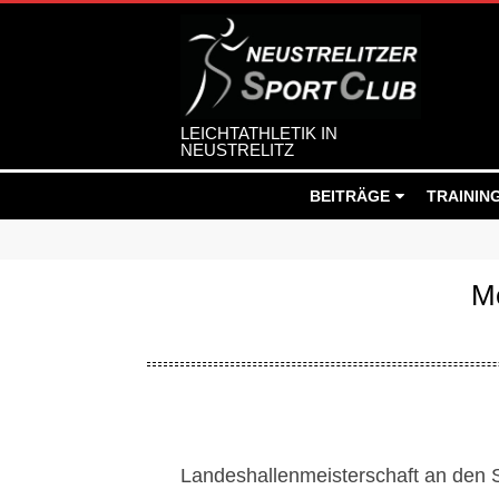
Skip
to
content
LEICHTATHLETIK IN
NEUSTRELITZ
Secondary
BEITRÄGE
TRAININ
Navigation
Menu
Me
M
Landeshallenmeisterschaft an den St