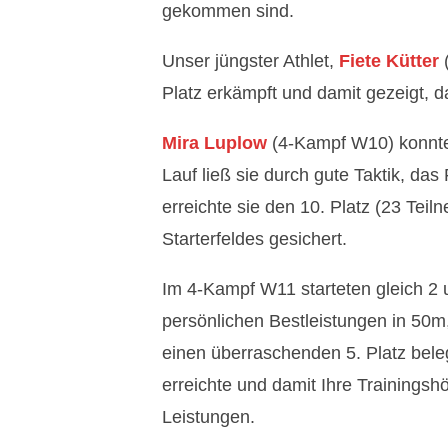
gekommen sind.
e
Unser jüngster Athlet,
Fiete Kütter
(
h
Platz erkämpft und damit gezeigt, d
r
Mira Luplow
(4-Kampf W10) konnte 
k
Lauf ließ sie durch gute Taktik, da
erreichte sie den 10. Platz (23 Teil
a
Starterfeldes gesichert.
m
Im 4-Kampf W11 starteten gleich 2 
p
persönlichen Bestleistungen in 50m
f
einen überraschenden 5. Platz bel
erreichte und damit Ihre Trainings
-
Leistungen.