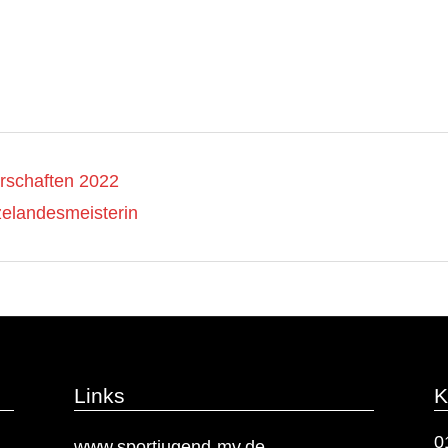
rschaften 2022
zelandesmeisterin
Links
K
0
www.sportjugend-mv.de